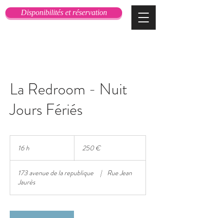
Disponibilités et réservation
La Redroom - Nuit
Jours Fériés
250
euros
16 h
1
250 €
6
h
173 avenue de la republique
|
Rue Jean
Jaurès