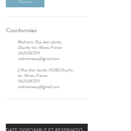
Réserver
Coordonnées
Redroom, Rue Jean Jaurès,
Douchy-les-Mines, France
0623387201
redroomsexy@gmail.com
2 Rue Jean Jaurès, 59282 Douchy-
les-Mines, France
0623387201
redroomsexy@gmail.com
DATE DISPONIBLE ET RESERVATION : CLIQUEZ ICI