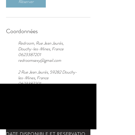
Réserver
Coordonnées
Redroom, Rue Jean Jaurès,
Douchy-les-Mines, France
0623387201
redroomsexy@gmail.com
2 Rue Jean Jaurès, 59282 Douchy-
les-Mines, France
0623387201
redroomsexy@gmail.com
DATE DISPONIBLE ET RESERVATION : CLIQUEZ ICI