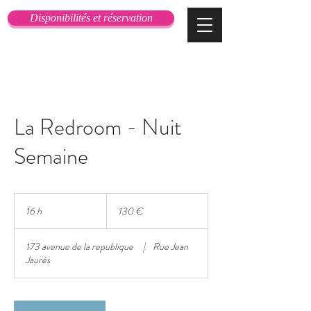
Disponibilités et réservation
La Redroom - Nuit
Semaine
130
euros
16 h
1
130 €
6
h
173 avenue de la republique
|
Rue Jean
Jaurès